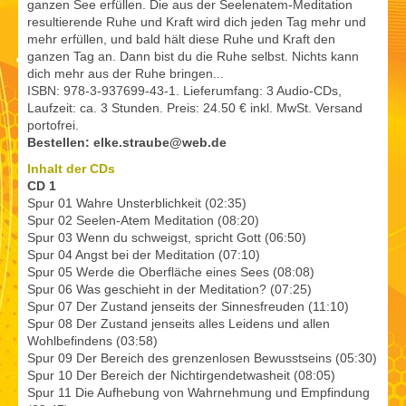
ganzen See erfüllen. Die aus der Seelenatem-Meditation
resultierende Ruhe und Kraft wird dich jeden Tag mehr und
mehr erfüllen, und bald hält diese Ruhe und Kraft den
ganzen Tag an. Dann bist du die Ruhe selbst. Nichts kann
dich mehr aus der Ruhe bringen...
ISBN: 978-3-937699-43-1. Lieferumfang: 3 Audio-CDs,
Laufzeit: ca. 3 Stunden. Preis: 24.50 € inkl. MwSt. Versand
portofrei.
Bestellen: elke.straube@web.de
Inhalt der CDs
CD 1
Spur 01 Wahre Unsterblichkeit (02:35)
Spur 02 Seelen-Atem Meditation (08:20)
Spur 03 Wenn du schweigst, spricht Gott (06:50)
Spur 04 Angst bei der Meditation (07:10)
Spur 05 Werde die Oberfläche eines Sees (08:08)
Spur 06 Was geschieht in der Meditation? (07:25)
Spur 07 Der Zustand jenseits der Sinnesfreuden (11:10)
Spur 08 Der Zustand jenseits alles Leidens und allen
Wohlbefindens (03:58)
Spur 09 Der Bereich des grenzenlosen Bewusstseins (05:30)
Spur 10 Der Bereich der Nichtirgendetwasheit (08:05)
Spur 11 Die Aufhebung von Wahrnehmung und Empfindung