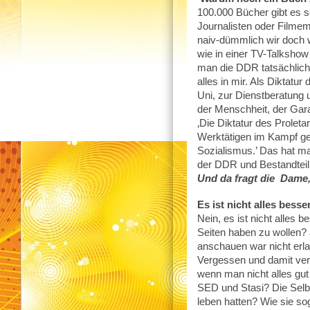
100.000 Bücher gibt es 
Journalisten oder Filmem
naiv-dümmlich wir doch 
wie in einer TV-Talkshow 
man die DDR tatsächlich 
alles in mir. Als Diktatu
Uni, zur Dienstberatung 
der Menschheit, der Gara
‚Die Diktatur des Proleta
Werktätigen im Kampf ge
Sozialismus.’ Das hat m
der DDR und Bestandte
Und da fragt die Dame,
Es ist nicht alles besse
Nein, es ist nicht alles 
Seiten haben zu wollen? 
anschauen war nicht erla
Vergessen und damit ver
wenn man nicht alles gu
SED und Stasi? Die Selbs
leben hatten? Wie sie so