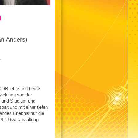
g
an Anders)
,
 DDR lebte und heute
twicklung von der
OS und Studium und
alt und mit einer tiefen
iendes Erlebnis nur die
flichtveranstaltung