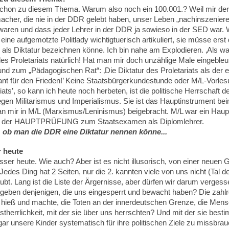
schon zu diesem Thema. Warum also noch ein 100.001.? Weil mir de
acher, die nie in der DDR gelebt haben, unser Leben „nachinszeniere
waren und dass jeder Lehrer in der DDR ja sowieso in der SED war. 
eine aufgemotzte Politlady wichtigtuerisch artikuliert, sie müsse ers
als Diktatur bezeichnen könne. Ich bin nahe am Explodieren. ‚Als wa
r des Proletariats natürlich! Hat man mir doch unzählige Male eingebleut
und zum „Pädagogischen Rat“: ‚Die Diktatur des Proletariats als de
nt für den Frieden!’ Keine Staatsbürgerkundestunde oder M/L-Vorlesu
riats’, so kann ich heute noch herbeten, ist die politische Herrschaft 
gen Militarismus und Imperialismus. Sie ist das Hauptinstrument be
an mir in M/L (Marxismus/Leninismus) beigebracht. M/L war ein Haup
il der HAUPTPRÜFUNG zum Staatsexamen als Diplomlehrer.
 ob man die DDR eine Diktatur nennen könne...
r heute
besser heute. Wie auch? Aber ist es nicht illusorisch, von einer neuen 
Jedes Ding hat 2 Seiten, nur die 2. kannten viele von uns nicht (Tal 
ubt. Lang ist die Liste der Ärgernisse, aber dürfen wir darum verges
geben denjenigen, die uns eingesperrt und bewacht haben? Die zahlr
t hieß und machte, die Toten an der innerdeutschen Grenze, die Me
therrlichkeit, mit der sie über uns herrschten? Und mit der sie best
gar unsere Kinder systematisch für ihre politischen Ziele zu missbr