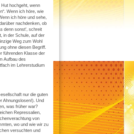
r Hut hochgeht, wenn
n“. Wenn ich höre, wie
Wenn ich höre und sehe,
t darüber nachdenken, ob
s denn sonst’, schreit
, in der Schule, auf der
r einzige Weg zum Wohl
ng ohne diesen Begriff.
der führenden Klasse der
im Aufbau des
tfach im Lehrerstudium
Gesellschaft nur die guten
der Ahnungslosen!). Und
sen, was früher war?
eichen Repressalien,
nschenverachtung von
immten, wo und wie wir zu
auchen versuchten und