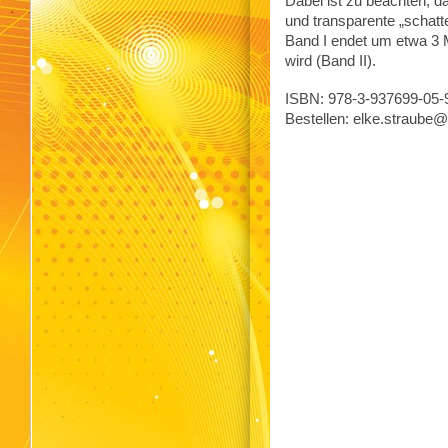
Dabei ist zu beachten, d
und transparente „schatt
Band I endet um etwa 3 M
wird (Band II).
ISBN: 978-3-937699-05-9,
Bestellen: elke.straube