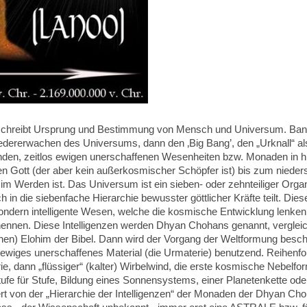
chreibt Ursprung und Bestimmung von Mensch und Universum. Band 
edererwachen des Universums, dann den ‚Big Bang’, den „Urknall“ a
enden, zeitlos ewigen unerschaffenen Wesenheiten bzw. Monaden in h
n Gott (der aber kein außerkosmischer Schöpfer ist) bis zum nieder
t im Werden ist. Das Universum ist ein sieben- oder zehnteiliger Orga
h in die siebenfache Hierarchie bewusster göttlicher Kräfte teilt. Diese
ondern intelligente Wesen, welche die kosmische Entwicklung lenken
nennen. Diese Intelligenzen werden Dhyan Chohans genannt, vergleic
en) Elohim der Bibel. Dann wird der Vorgang der Weltformung beschr
s-ewiges unerschaffenes Material (die Urmaterie) benutzend. Reihenf
e, dann „flüssiger“ (kalter) Wirbelwind, die erste kosmische Nebelf
ufe für Stufe, Bildung eines Sonnensystems, einer Planetenkette ode
uert von der „Hierarchie der Intelligenzen“ der Monaden der Dhyan Ch