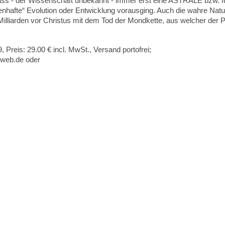
ass - der Wissenschaft unbekannt - immer erst eine ASTRALE bzw. fü
enhafte“ Evolution oder Entwicklung vorausging. Auch die wahre Natur
illiarden vor Christus mit dem Tod der Mondkette, aus welcher der 
 Preis: 29.00 € incl. MwSt., Versand portofrei;
@web.de oder