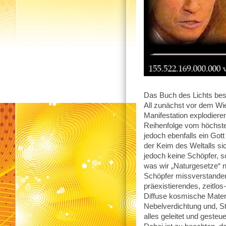
Das Buch des Lichts bes
All zunächst vor dem Wi
Manifestation explodier
Reihenfolge vom höchste
jedoch ebenfalls ein Got
der Keim des Weltalls sic
jedoch keine Schöpfer, s
was wir „Naturgesetze“ 
Schöpfer missverstanden
präexistierendes, zeitlo
Diffuse kosmische Materi
Nebelverdichtung und, St
alles geleitet und geste