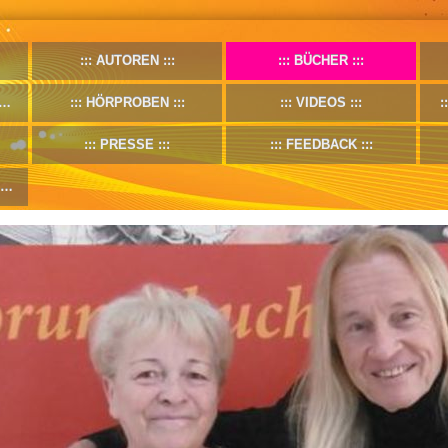
AUTOREN
BÜCHER
HÖRPROBEN
VIDEOS
PRESSE
FEEDBACK