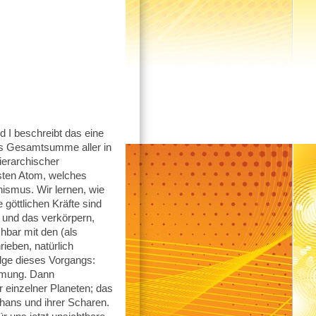
I beschreibt das eine
ls Gesamtsumme aller in
ierarchischer
sten Atom, welches
nismus. Wir lernen, wie
 göttlichen Kräfte sind
 und das verkörpern,
hbar mit den (als
ieben, natürlich
olge dieses Vorgangs:
ormung. Dann
r einzelner Planeten; das
ohans und ihrer Scharen.