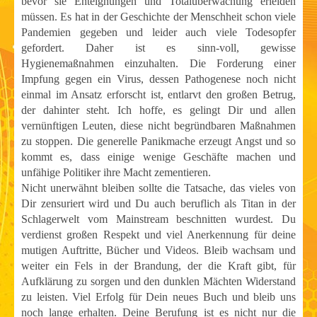
bevor sie Enteignungen und Totalüberwachung erleiden
müssen. Es hat in der Geschichte der Menschheit schon viele
Pandemien gegeben und leider auch viele Todesopfer
gefordert. Daher ist es sinn-voll, gewisse
Hygienemaßnahmen einzuhalten. Die Forderung einer
Impfung gegen ein Virus, dessen Pathogenese noch nicht
einmal im Ansatz erforscht ist, entlarvt den großen Betrug,
der dahinter steht. Ich hoffe, es gelingt Dir und allen
vernünftigen Leuten, diese nicht begründbaren Maßnahmen
zu stoppen. Die generelle Panikmache erzeugt Angst und so
kommt es, dass einige wenige Geschäfte machen und
unfähige Politiker ihre Macht zementieren.
Nicht unerwähnt bleiben sollte die Tatsache, das vieles von
Dir zensuriert wird und Du auch beruflich als Titan in der
Schlagerwelt vom Mainstream beschnitten wurdest. Du
verdienst großen Respekt und viel Anerkennung für deine
mutigen Auftritte, Bücher und Videos. Bleib wachsam und
weiter ein Fels in der Brandung, der die Kraft gibt, für
Aufklärung zu sorgen und den dunklen Mächten Widerstand
zu leisten. Viel Erfolg für Dein neues Buch und bleib uns
noch lange
erhalten. Deine Berufung ist es nicht nur die