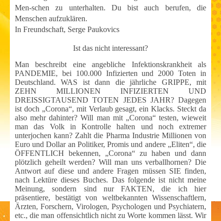
Men-schen zu unterhalten. Du bist auch berufen, die
Menschen aufzuklären.
In Freundschaft, Serge Paukovics
Ist das nicht interessant?
Man beschreibt eine angebliche Infektionskrankheit als
PANDEMIE, bei 100.000 Infizierten und 2000 Toten in
Deutschland. WAS ist dann die jährliche GRIPPE, mit
ZEHN MILLIONEN INFIZIERTEN UND
DREISSIGTAUSEND TOTEN JEDES JAHR? Dagegen
ist doch „Corona“, mit Verlaub gesagt, ein Klacks. Steckt da
also mehr dahinter? Will man mit „Corona“ testen, wieweit
man das Volk in Kontrolle halten und noch extremer
unterjochen kann? Zahlt die Pharma Industrie Millionen von
Euro und Dollar an Politiker, Promis und andere „Eliten“, die
ÖFFENTLICH bekennen, „Corona“ zu haben und dann
plötzlich geheilt werden? Will man uns verballhornen? Die
Antwort auf diese und andere Fragen müssen SIE finden,
nach Lektüre dieses Buches. Das folgende ist nicht meine
Meinung, sondern sind nur FAKTEN, die ich hier
präsentiere, bestätigt von weltbekannten Wissenschaftlern,
Ärzten, Forschern, Virologen, Psychologen und Psychiatern,
etc., die man offensichtlich nicht zu Worte kommen lässt. Wir